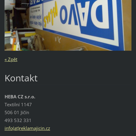
« Zpět
Kontakt
HEBA CZ s.r.o.
Textilní 1147
506 01 Jičín
493 532 331
info(at)reklamajicin.cz