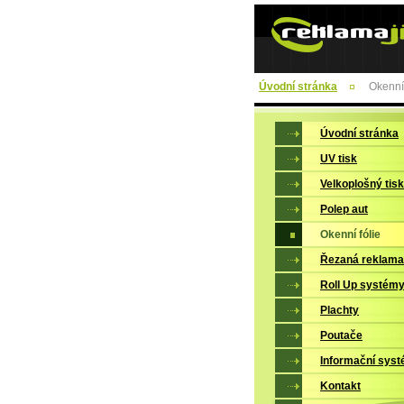
Úvodní stránka
Okenní 
Úvodní stránka
UV tisk
Velkoplošný tisk
Polep aut
Okenní fólie
Řezaná reklama
Roll Up systém
Plachty
Poutače
Informační sys
Kontakt