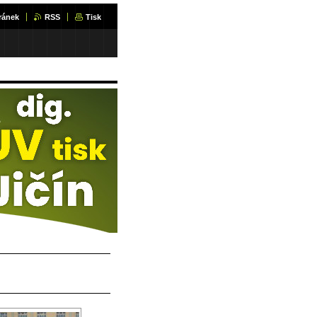
ránek
RSS
Tisk