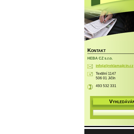
K
ONTAKT
HEBA CZ s.r.o.
info(at)reklamajicin.cz
Textilní 1147
506 01 Jičín
493 532 331
V
YHLEDÁVÁN