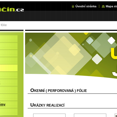
Úvodní stránka
Mapa st
fólie
y
O
KENNÍ ( PERFOROVANÁ ) FÓLIE
U
témy
KÁZKY REALIZACÍ